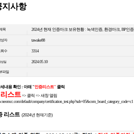
공지사항
제목
2024년 현재 인증마크 보유현황 : 녹색인증, 환경마크, BP인
작성자
tawake88
조회수
3314
2024.05.10
작성일
부파일
상세내용 확인 : 아래 "
인증리스트"
클릭
 리스트
=> 클릭 => 새창 열림
w.neomcc.com/default/company/certification_test.php?sub=05&com_board_category_code=c1
증 리스트
(2024년 현재기준)