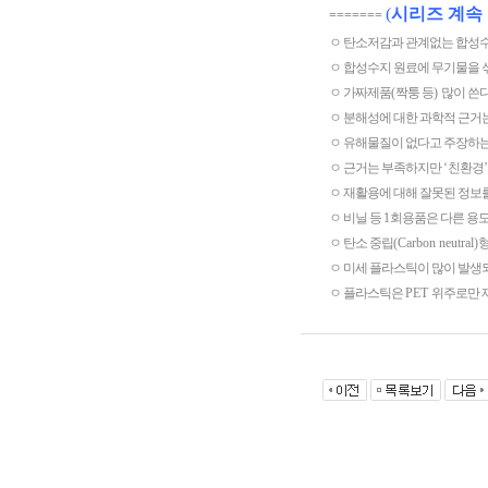
(
시리즈 계속
=======
ㅇ 탄소저감과 관계없는 합성
ㅇ 합성수지 원료에 무기물을 
ㅇ 가짜제품
(
짝퉁 등
)
많이 쓴
ㅇ 분해성에 대한 과학적 근거
ㅇ 유해물질이 없다고 주장하는
ㅇ 근거는 부족하지만
‘
친환경
’
ㅇ 재활용에 대해 잘못된 정보
ㅇ 비닐 등
1
회용품은 다른 용
ㅇ 탄소 중립
(Carbon neutral)
ㅇ 미세 플라스틱이 많이 발생
ㅇ 플라스틱은
PET
위주로만 