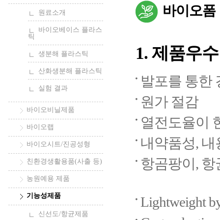
바이오폼
원료소개
바이오베이스 플라스
틱
1. 제품우수 특성
생분해 플라스틱
산화생분해 플라스틱
발포를 통한
실험 결과
원가 절감
바이오비닐제품
열전도율이 
바이오랩
내약품성, 내
바이오시트/진공성형
항곰팡이, 항균
친환경생활용품(사출 등)
농원예용 제품
기능성제품
Lightweight b
신선도/항균제품