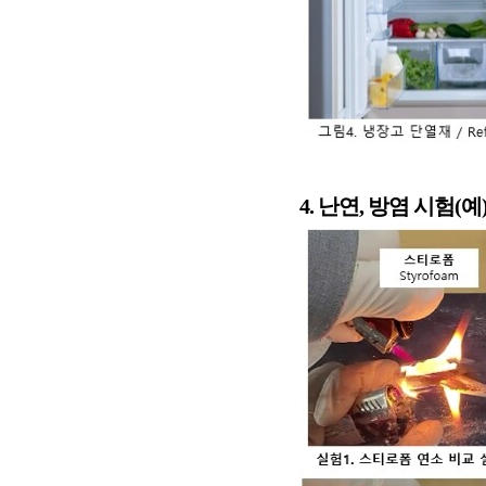
4. 난연, 방염 시험(예) / 