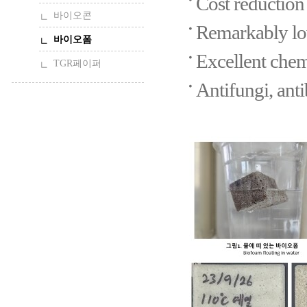
Cost reduction
바이오콘
Remarkably low
바이오폼
Excellent chemi
TGR페이퍼
Antifungi, anti