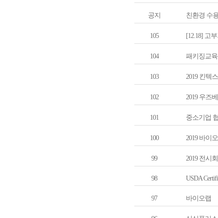
공지
친환경 수용성
105
[12.18] 
104
패키징교육-
103
2019 킨
102
2019 우
101
중소기업 협
100
2019 바
99
2019 전시회 
98
USDA Certifi
97
바이오랩