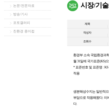
시장/기술
논문/전문자료
방송/기사
포토갤러리
제목
친환경 종이컵
작성자
조회수
환경부 소속 국립환경과학
월 31일에 국가표준(KS)
* 표준번호 및 표준명 : KS
적용
생분해성수지는 일반적으로
부담으로 작용해왔다. 이에
다.