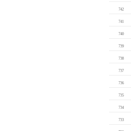
742
741
740
739
738
737
736
735
734
733