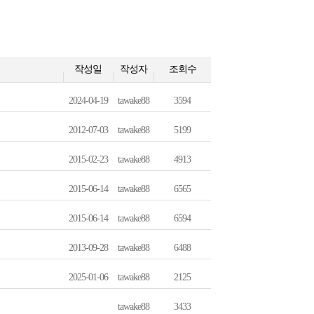
작성일
작성자
조회수
2024-04-19
tawake88
3594
2012-07-03
tawake88
5199
2015-02-23
tawake88
4913
2015-06-14
tawake88
6565
2015-06-14
tawake88
6594
2013-09-28
tawake88
6488
2025-01-06
tawake88
2125
tawake88
3433