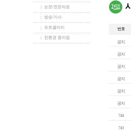
논문/전문자료
방송/기사
포토갤러리
번호
친환경 종이컵
공지
공지
공지
공지
공지
공지
744
743