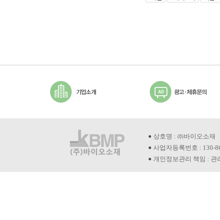
법 제18
물법(NEMWA
Act)의 확
nsibil
의무화해 
이 될 수
상호명 : ㈜바이오소재
사업자등록번호 : 130-8
나 수입하
개인정보관리 책임 : 관리