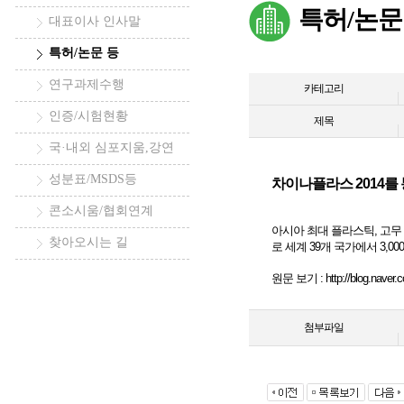
특허/논문
대표이사 인사말
특허/논문 등
연구과제수행
카테고리
인증/시험현황
제목
국·내외 심포지움,강연
성분표/MSDS등
차이나플라스 2014를
콘소시움/협회연계
아시아 최대 플라스틱, 고무 산
찾아오시는 길
로 세계 39개 국가에서 3,
원문 보기 :
http://blog.nave
첨부파일